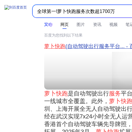



时间不限
所有网页和文件
站点内检索
网页
图片
资讯
视频
笔
百度为您找到以下结果
萝卜快跑
(自动驾驶出行服务平台... -
萝卜快跑
是自动驾驶出行
服务
平
一线城市全覆盖。此外，
萝卜快
圳、上海开展全无人自动驾驶出
经在武汉实现7x24小时全无人运营
香港首个自动驾驶车辆先导牌照
拓展。2025年3月，
萝卜快跑
扩展