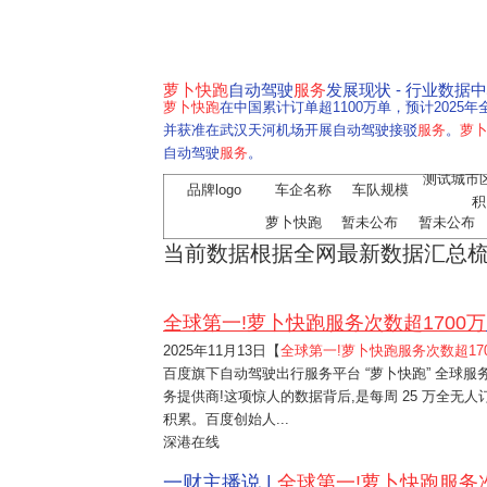
萝卜快跑
自动驾驶
服务
发展现状 - 行业数据
萝卜快跑
在中国累计订单超1100万单，预计202
并获准在武汉天河机场开展自动驾驶接驳
服务
。
萝
自动驾驶
服务
。
测试城市
品牌logo
车企名称
车队规模
积
萝卜快跑
暂未公布
暂未公布
当前数据根据全网最新数据汇总
全球第一!萝卜快跑服务次数超1700万
2025年11月13日
【
全球第一!萝卜快跑服务次数超17
百度旗下自动驾驶出行服务平台 “萝卜快跑” 全球服务
务提供商!这项惊人的数据背后,是每周 25 万全无人
积累。百度创始人...
深港在线
一财主播说 |
全球第一!萝卜快跑服务