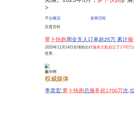
>
平台概况
发展历程
百度百科
萝卜快跑
周全无人订单超25万 累计
服
2025年11月14日
全球的出行
服务次数超过
了
1700万
世界...
4
新华网
权威媒体
李彦宏:
萝卜快跑
总
服务超1700万
次,