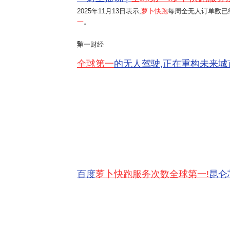
2025年11月13日
表示,
萝卜快跑
每周全无人订单数已经
一
。
5
第一财经
全球第一
的无人驾驶,正在重构未来城
百度
萝卜快跑服务次数全球第一!
昆仑