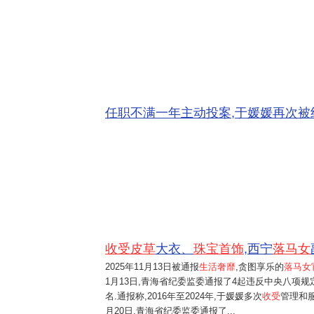
任职不满一年主动投案,于媛媛再次被
收受皮草
大衣、
珠宝首饰
,西宁
落马女
2025年11月13日
被通报
生活奢靡
,贪图享乐的
落马女
1月13日,青海省纪委监委通报了4起违反中央八项
名.通报称,2016年至2024年,于媛媛多次
收受
管理和
月20日,青海省纪委监委通报了...