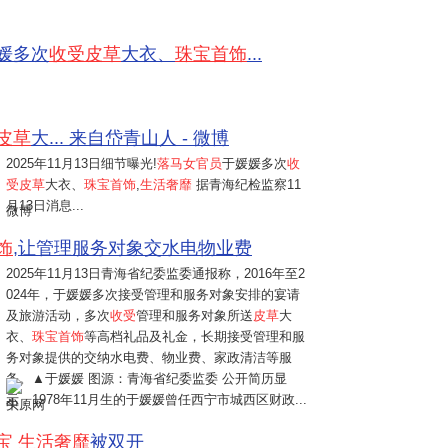
媛多次
收受皮草
大衣、
珠宝首饰
...
皮草
大... 来自岱青山人 - 微博
2025年11月13日
细节曝光!
落马女官员
于媛媛多次
收
受皮草
大衣、
珠宝首饰
,
生活奢靡
据青海纪检监察11
月13日消息...
微博
饰
,让管理服务对象交水电物业费
2025年11月13日
青海省纪委监委通报称，2016年至2
024年，于媛媛多次接受管理和服务对象安排的宴请
及旅游活动，多次
收受
管理和服务对象所送
皮草
大
衣、
珠宝首饰
等高档礼品及礼金，长期接受管理和服
务对象提供的交纳水电费、物业费、家政清洁等服
务。▲于媛媛 图源：青海省纪委监委 公开简历显
示，1978年11月生的于媛媛曾任西宁市城西区财政...
中原网
宝
生活奢靡
被双开