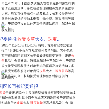
年至2024年，于媛媛多次接受管理和服务对象安排的
宴请及旅游活动，多次收受管理和服务对象所送皮草
大衣、珠宝首饰等高档礼品及礼金，长期接受管理和
服务对象提供的交纳水电费、物业费、家政清洁等服
务。于媛媛还存在其他严重违纪违法问题，2025年10
月，被
极光新闻
纪委通报!
收受皮草
大衣、
珠宝
...
2025年11月13日
11月13日消息，青海省纪委监委通
报了4起违反中央八项规定精神典型问题。其中包括
西宁市城西区原副区长于媛媛违规接受宴请、违规
收
受
礼品礼金等问题。通报称2016年至2024年，于媛媛
多次接受管理和服务对象安排的宴请及旅游活动，多
次收受管理和服务对象所送
皮草
大衣、
珠宝首饰
等高
档礼品及礼金，长期接受管理和服务对象提供的...
上观新闻
副区长再被纪委通报
官员
于媛媛,再次作为反面典型被青海省纪委监委曝光.1
规定精神典型问题,其中西宁市城西区原副区长于媛媛被点
服务对象所送
皮草
大衣,
珠宝首饰
等高档礼品及礼金.10