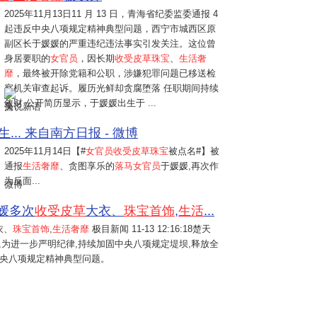
2025年11月13日
11 月 13 日，青海省纪委监委通报 4
起违反中央八项规定精神典型问题，西宁市城西区原
副区长于媛媛的严重违纪违法事实引发关注。这位曾
身居要职的
女官员
，因长期
收受皮草珠宝
、
生活奢
靡
，最终被开除党籍和公职，涉嫌犯罪问题已移送检
察机关审查起诉。履历光鲜却贪腐堕落 任职期间持续
敛财 公开简历显示，于媛媛出生于 ...
蒲说新语
... 来自南方日报 - 微博
2025年11月14日
【#
女官员收受皮草珠宝
被点名#】被
通报
生活奢靡
、贪图享乐的
落马女官员
于媛媛,再次作
为反面...
微博
媛多次
收受皮草
大衣、
珠宝首饰
,
生活
...
衣、
珠宝首饰
,
生活奢靡
极目新闻 11-13 12:16:18楚天
息,为进一步严明纪律,持续加固中央八项规定堤坝,释放全
中央八项规定精神典型问题。