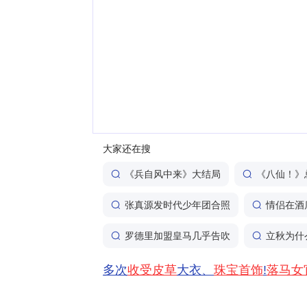
大家还在搜
《兵自风中来》大结局
《八仙！》
张真源发时代少年团合照
情侣在酒
罗德里加盟皇马几乎告吹
立秋为什
多次
收受皮草
大衣、
珠宝首饰
!
落马女