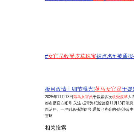
#
女官员收受皮草珠宝
被点名# 被通报生
极目政情丨细节曝光!
落马女官员
于媛
2025年11月13日
落马女官员
于媛媛多次
收受皮草
大
都市报官方账号 关注 据青海纪检监察11月13日消
面从严、一严到底强烈信号,通报已查处的4起违反
雪球
相关搜索