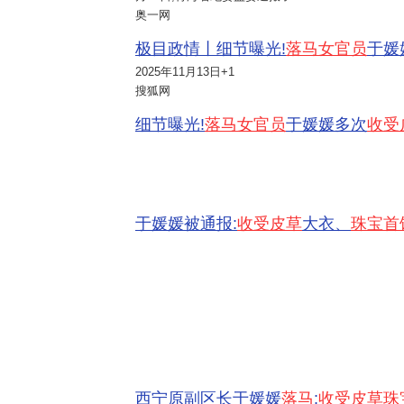
奥一网
极目政情丨细节曝光!
落马女官员
于媛
2025年11月13日
+1
搜狐网
细节曝光!
落马女官员
于媛媛多次
收受
于媛媛被通报:
收受皮草
大衣、
珠宝首
西宁原副区长于媛媛
落马
:
收受皮草珠