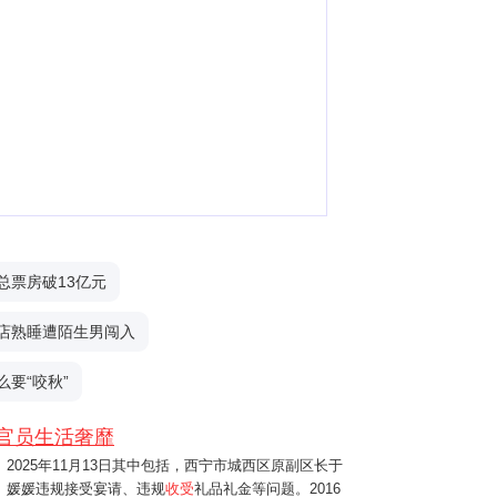
总票房破13亿元
店熟睡遭陌生男闯入
么要“咬秋”
官员生活奢靡
2025年11月13日
其中包括，西宁市城西区原副区长于
媛媛违规接受宴请、违规
收受
礼品礼金等问题。2016